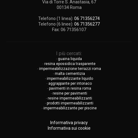
Via di Torre S. Anastasia, 67
00134
Roma
Telefono (1 linea):
06 71356274
Telefono (6 linee):
06 71356277
Fax:
06 71356107
I più cercati:
-
guaina liquida
-
resina epossidica trasparente
-
impermeabilizzazione terrazzi roma
-
malta cementizia
-
impermeabilizzante liquido
-
aggrappante per intonaco
-
pavimenti in resina roma
-
resine per pavimenti
-
resine impermeabilizzanti
-
prodotti impermeabilizzanti
-
impermeabilizzante per piscine
Informativa privacy
Informativa sui cookie