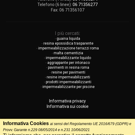
Telefono (6 linee):
06 71356277
Fax:
06 71356107
I più cercati:
-
guaina liquida
-
resina epossidica trasparente
-
impermeabilizzazione terrazzi roma
-
malta cementizia
-
impermeabilizzante liquido
-
aggrappante per intonaco
-
pavimenti in resina roma
-
resine per pavimenti
-
resine impermeabilizzanti
-
prodotti impermeabilizzanti
-
impermeabilizzante per piscine
Informativa privacy
Informativa sui cookie
Informativa Cookies
ai sensi del Regolamento UE 2016/679 (GDPR) e
Provv. Garante n.229 08/05/2014 e n.231 10/06/2021
Vedi versione Desktop del sito