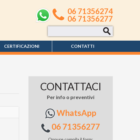
06 71356274
06 71356277
CERTIFICAZIONI
CONTATTI
CONTATTACI
Per info o preventivi
WhatsApp
06 71356277
Oppure compila il form: